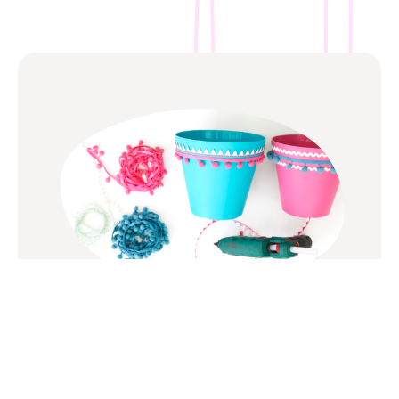
Askartele kotiin
hauskoja ruukkuja
Tuunaa yksivärisistä kukkaruukuista hauskoja