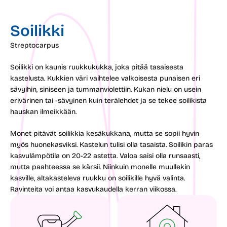
Soilikki
Streptocarpus
Soilikki on kaunis ruukkukukka, joka pitää tasaisesta
kastelusta. Kukkien väri vaihtelee valkoisesta punaisen eri
sävyihin, siniseen ja tummanviolettiin. Kukan nielu on usein
erivärinen tai -sävyinen kuin terälehdet ja se tekee soilikista
hauskan ilmeikkään.
Monet pitävät soilikkia kesäkukkana, mutta se sopii hyvin
myös huonekasviksi. Kastelun tulisi olla tasaista. Soilikin paras
kasvulämpötila on 20-22 astetta. Valoa saisi olla runsaasti,
mutta paahteessa se kärsii. Niinkuin monelle muullekin
kasville, altakasteleva ruukku on soilikille hyvä valinta.
Ravinteita voi antaa kasvukaudella kerran viikossa.