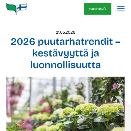
Siirry
V
sisältöön
Kasvihaku
21.05.2026
2026 puutarhatrendit –
kestävyyttä ja
luonnollisuutta