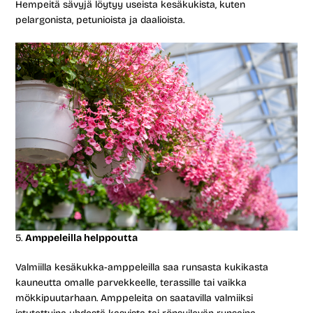
Hempeitä sävyjä löytyy useista kesäkukista, kuten
pelargonista, petunioista ja daalioista.
Amppeleilla helppoutta
Valmiilla kesäkukka-amppeleilla saa runsasta kukikasta
kauneutta omalle parvekkeelle, terassille tai vaikka
mökkipuutarhaan. Amppeleita on saatavilla valmiiksi