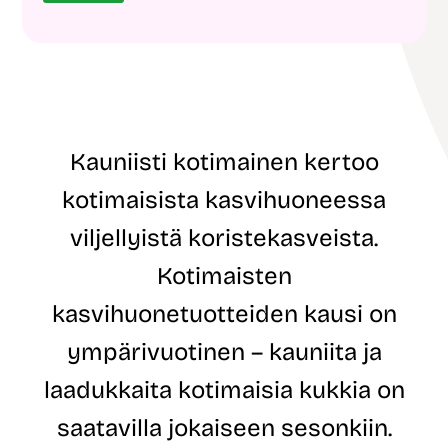
h
o
k
s
ö
t
p
i
o
o
s
s
t
o
i
i
Kauniisti kotimainen kertoo
o
t
s
e
kotimaisista kasvihuoneessa
o
*
i
viljellyistä koristekasveista.
t
e
Kotimaisten
S
u
kasvihuonetuotteiden kausi on
k
u
ympärivuotinen – kauniita ja
n
i
laadukkaita kotimaisia kukkia on
m
i
saatavilla jokaiseen sesonkiin.