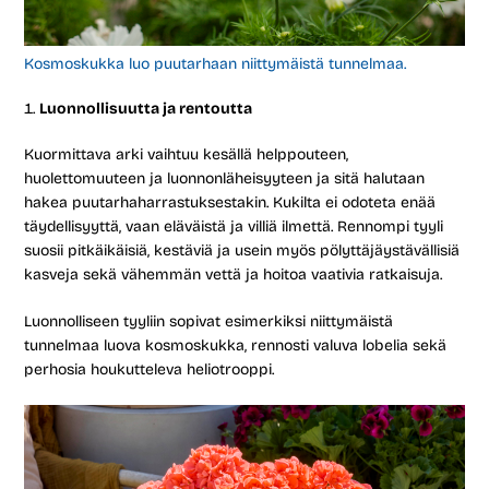
Kosmoskukka luo puutarhaan niittymäistä tunnelmaa.
Luonnollisuutta ja rentoutta
Kuormittava arki vaihtuu kesällä helppouteen,
huolettomuuteen ja luonnonläheisyyteen ja sitä halutaan
hakea puutarhaharrastuksestakin. Kukilta ei odoteta enää
täydellisyyttä, vaan eläväistä ja villiä ilmettä. Rennompi tyyli
suosii pitkäikäisiä, kestäviä ja usein myös pölyttäjäystävällisiä
kasveja sekä vähemmän vettä ja hoitoa vaativia ratkaisuja.
Luonnolliseen tyyliin sopivat esimerkiksi niittymäistä
tunnelmaa luova kosmoskukka, rennosti valuva lobelia sekä
perhosia houkutteleva heliotrooppi.