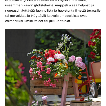
istutettuina yhdestä kasvista tai rönsyilevän runsaina,
useamman kasvin yhdistelminä. Amppelilla saa helposti ja
nopeasti näyttävää, luonnollista ja huoletonta ilmettä terassille
tai parvekkeelle. Näyttäviä kasveja amppeleissa ovat
esimerkiksi lumihiutaleet tai pikkupetuniat.