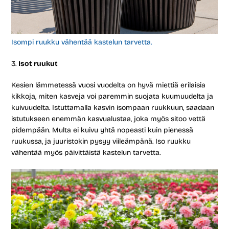
Isompi ruukku vähentää kastelun tarvetta.
Isot ruukut
Kesien lämmetessä vuosi vuodelta on hyvä miettiä erilaisia
kikkoja, miten kasveja voi paremmin suojata kuumuudelta ja
kuivuudelta. Istuttamalla kasvin isompaan ruukkuun, saadaan
istutukseen enemmän kasvualustaa, joka myös sitoo vettä
pidempään. Multa ei kuivu yhtä nopeasti kuin pienessä
ruukussa, ja juuristokin pysyy viileämpänä. Iso ruukku
vähentää myös päivittäistä kastelun tarvetta.