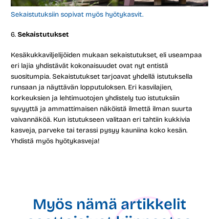
Sekaistutuksiin sopivat myös hyötykasvit.
Sekaistutukset
Kesäkukkaviljelijöiden mukaan sekaistutukset, eli useampaa
eri lajia yhdistävät kokonaisuudet ovat nyt entistä
suositumpia. Sekaistutukset tarjoavat yhdellä istutuksella
runsaan ja näyttävän lopputuloksen. Eri kasvilajien,
korkeuksien ja lehtimuotojen yhdistely tuo istutuksiin
syvyyttä ja ammattimaisen näköistä ilmettä ilman suurta
vaivannäköä. Kun istutukseen valitaan eri tahtiin kukkivia
kasveja, parveke tai terassi pysyy kauniina koko kesän.
Yhdistä myös hyötykasveja!
Myös nämä artikkelit