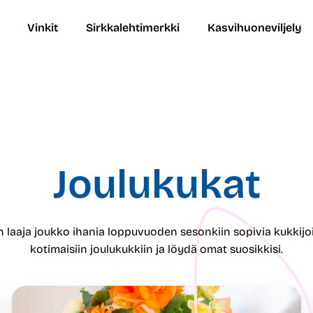
Vinkit
Sirkkalehtimerkki
Kasvihuoneviljely
Joulukukat
n laaja joukko ihania loppuvuoden sesonkiin sopivia kukkijoit
kotimaisiin joulukukkiin ja löydä omat suosikkisi.