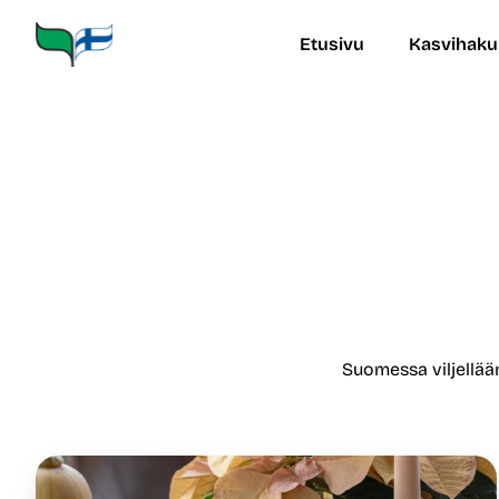
Siirry
sisältöön
Etusivu
Kasvihaku
Suomessa viljellää