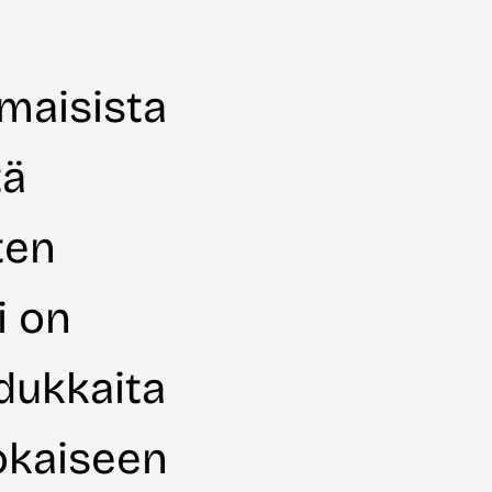
imaisista
tä
ten
i on
adukkaita
jokaiseen