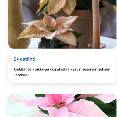
Syystähti
Joulutähden pikkuserkku aloittaa kasvin sesongin syksyn
väreissä!