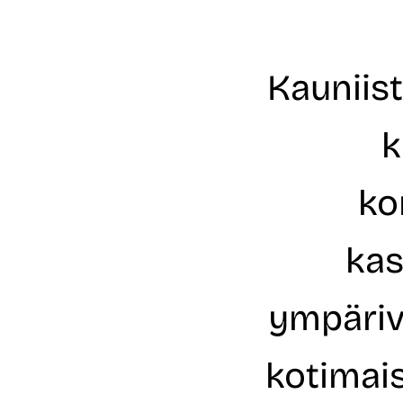
Kauniist
k
ko
kas
ympärivu
kotimais