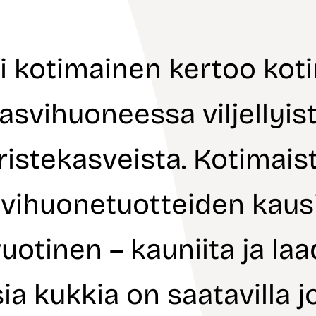
k
o
u
i
n
t
i
e
m
*
i kotimainen kertoo kot
i
E
t
asvihuoneessa viljellyis
u
n
i
ristekasveista. Kotimais
m
i
vihuonetuotteiden kaus
otinen – kauniita ja la
ia kukkia on saatavilla 