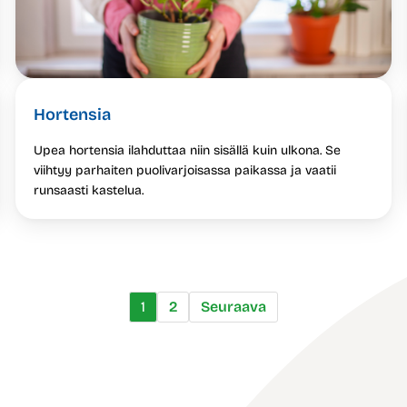
Hortensia
Upea hortensia ilahduttaa niin sisällä kuin ulkona. Se
viihtyy parhaiten puolivarjoisassa paikassa ja vaatii
runsaasti kastelua.
1
2
Seuraava