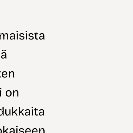
imaisista
tä
ten
i on
adukkaita
jokaiseen