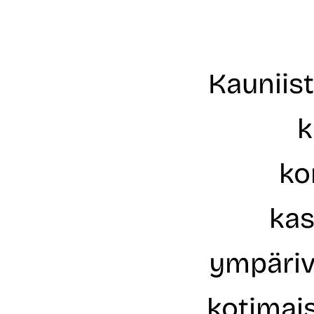
Kauniist
k
ko
kas
ympärivu
kotimais