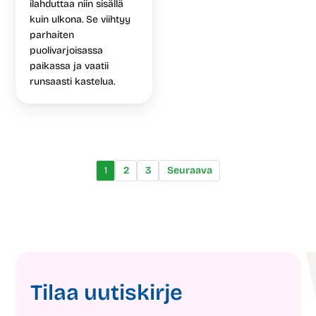
ilahduttaa niin sisällä
kuin ulkona. Se viihtyy
parhaiten
puolivarjoisassa
paikassa ja vaatii
runsaasti kastelua.
1
2
3
Seuraava
Tilaa uutiskirje