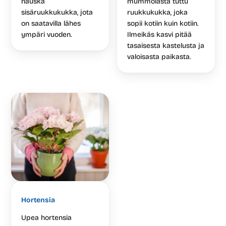
hauska
mummolasta tuttu
sisäruukkukukka, jota
ruukkukukka, joka
on saatavilla lähes
sopii kotiin kuin kotiin.
ympäri vuoden.
Ilmeikäs kasvi pitää
tasaisesta kastelusta ja
valoisasta paikasta.
Hortensia
Upea hortensia