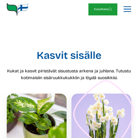
Siirry
V
sisältöön
Kasvihaku
Kasvit sisälle
Kukat ja kasvit piristävät sisustusta arkena ja juhlana. Tutustu
kotimaisiin sisäruukkukukkiin ja löydä suosikkisi.