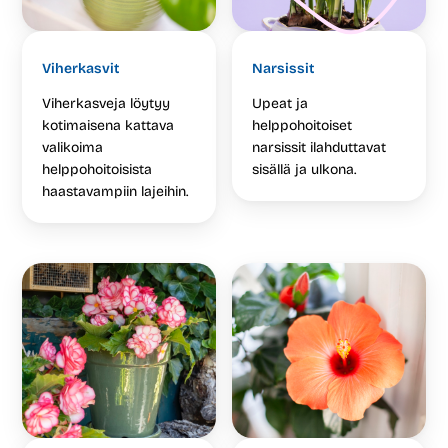
Viherkasvit
Narsissit
Viherkasveja löytyy
Upeat ja
kotimaisena kattava
helppohoitoiset
valikoima
narsissit ilahduttavat
helppohoitoisista
sisällä ja ulkona.
haastavampiin lajeihin.