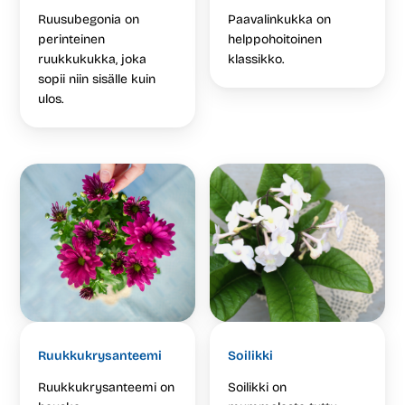
Ruusubegonia on
Paavalinkukka on
perinteinen
helppohoitoinen
ruukkukukka, joka
klassikko.
sopii niin sisälle kuin
ulos.
Ruukkukrysanteemi
Soilikki
Ruukkukrysanteemi on
Soilikki on