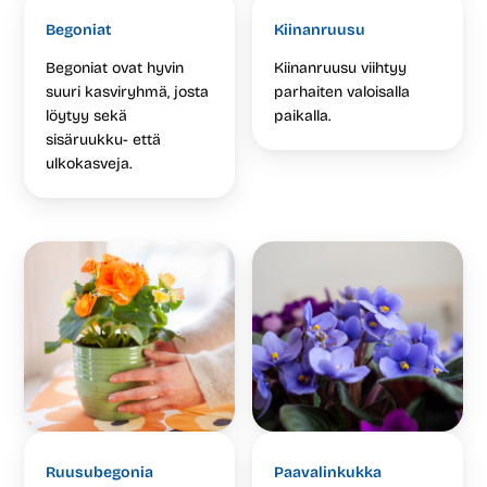
Begoniat
Kiinanruusu
Begoniat ovat hyvin
Kiinanruusu viihtyy
suuri kasviryhmä, josta
parhaiten valoisalla
löytyy sekä
paikalla.
sisäruukku- että
ulkokasveja.
Ruusubegonia
Paavalinkukka