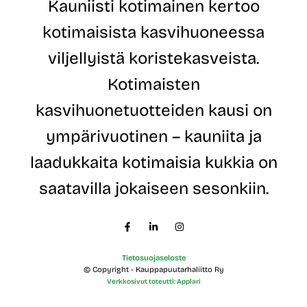
Kauniisti kotimainen kertoo
t
t
e
e
kotimaisista kasvihuoneessa
*
S
u
viljellyistä koristekasveista.
k
u
Kotimaisten
n
i
kasvihuonetuotteiden kausi on
m
i
ympärivuotinen – kauniita ja
E
t
laadukkaita kotimaisia kukkia on
u
n
saatavilla jokaiseen sesonkiin.
i
m
i
Tietosuojaseloste
© Copyright - Kauppapuutarhaliitto Ry
Verkkosivut toteutti: Applari