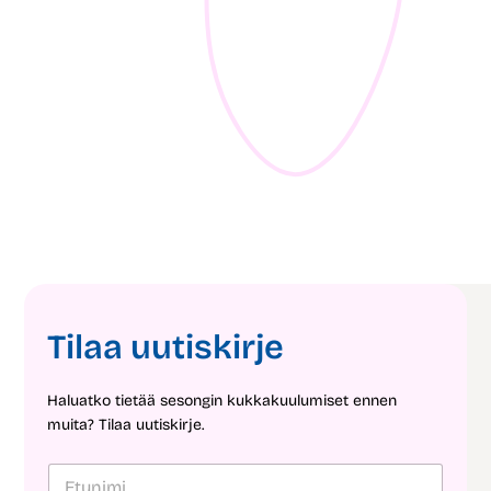
05.08.2026
16.
3 ideaa loppukesän puutarhaan
10 
1
min
2
mi
Tilaa uutiskirje
Haluatko tietää sesongin kukkakuulumiset ennen
muita? Tilaa uutiskirje.
E
S