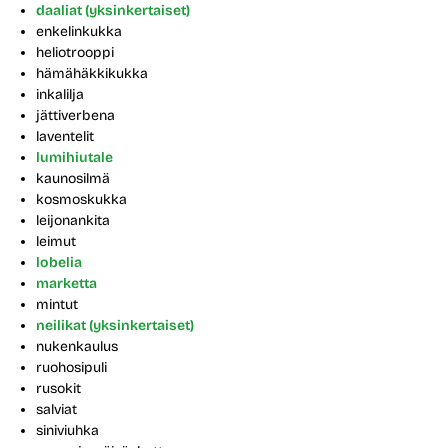
daaliat (yksinkertaiset)
enkelinkukka
heliotrooppi
hämähäkkikukka
inkalilja
jättiverbena
laventelit
lumihiutale
kaunosilmä
kosmoskukka
leijonankita
leimut
lobelia
marketta
mintut
neilikat (yksinkertaiset)
nukenkaulus
ruohosipuli
rusokit
salviat
siniviuhka