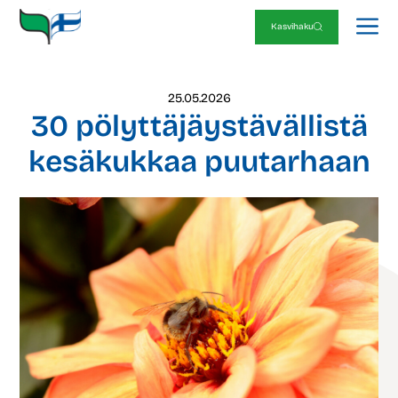
Siirry
V
sisältöön
Kasvihaku
25.05.2026
30 pölyttäjäystävällistä
kesäkukkaa puutarhaan