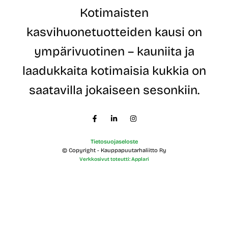
t
Kotimaisten
u
n
kasvihuonetuotteiden kausi on
i
m
ympärivuotinen – kauniita ja
i
laadukkaita kotimaisia kukkia on
saatavilla jokaiseen sesonkiin.
Tietosuojaseloste
© Copyright - Kauppapuutarhaliitto Ry
Verkkosivut toteutti: Applari