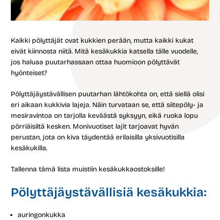
Kaikki pölyttäjät ovat kukkien perään, mutta kaikki kukat
eivät kiinnosta niitä. Mitä kesäkukkia katsella tälle vuodelle,
jos haluaa puutarhassaan ottaa huomioon pölyttävät
hyönteiset?
Pölyttäjäystävällisen puutarhan lähtökohta on, että siellä olisi
eri aikaan kukkivia lajeja. Näin turvataan se, että siitepöly- ja
mesiravintoa on tarjolla keväästä syksyyn, eikä ruoka lopu
pörriäisiltä kesken. Monivuotiset lajit tarjoavat hyvän
perustan, jota on kiva täydentää erilaisilla yksivuotisilla
kesäkukilla.
Tallenna tämä lista muistiin kesäkukkaostoksille!
Pölyttäjäystävällisiä kesäkukkia:
auringonkukka