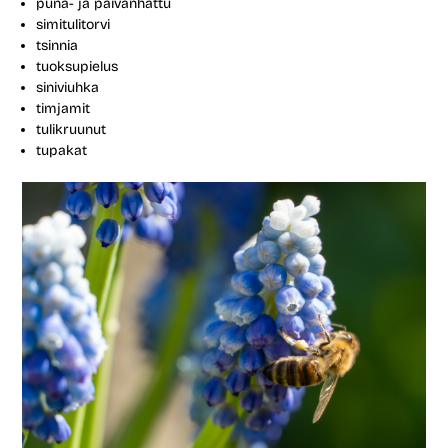
puna- ja päivänhattu
simitulitorvi
tsinnia
tuoksupielus
siniviuhka
timjamit
tulikruunut
tupakat