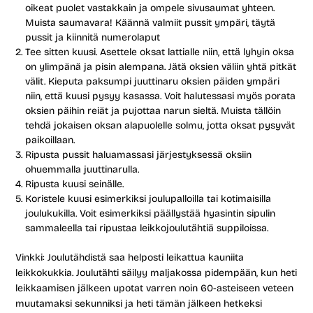
oikeat puolet vastakkain ja ompele sivusaumat yhteen.
Muista saumavara! Käännä valmiit pussit ympäri, täytä
pussit ja kiinnitä numerolaput
Tee sitten kuusi. Asettele oksat lattialle niin, että lyhyin oksa
on ylimpänä ja pisin alempana. Jätä oksien väliin yhtä pitkät
välit. Kieputa paksumpi juuttinaru oksien päiden ympäri
niin, että kuusi pysyy kasassa. Voit halutessasi myös porata
oksien päihin reiät ja pujottaa narun sieltä. Muista tällöin
tehdä jokaisen oksan alapuolelle solmu, jotta oksat pysyvät
paikoillaan.
Ripusta pussit haluamassasi järjestyksessä oksiin
ohuemmalla juuttinarulla.
Ripusta kuusi seinälle.
Koristele kuusi esimerkiksi joulupalloilla tai kotimaisilla
joulukukilla. Voit esimerkiksi päällystää hyasintin sipulin
sammaleella tai ripustaa leikkojoulutähtiä suppiloissa.
Vinkki: Joulutähdistä saa helposti leikattua kauniita
leikkokukkia. Joulutähti säilyy maljakossa pidempään, kun heti
leikkaamisen jälkeen upotat varren noin 60-asteiseen veteen
muutamaksi sekunniksi ja heti tämän jälkeen hetkeksi