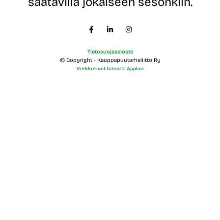
saatavilla jokaiseen sesonkiin.
Tietosuojaseloste
© Copyright - Kauppapuutarhaliitto Ry
Verkkosivut toteutti: Applari