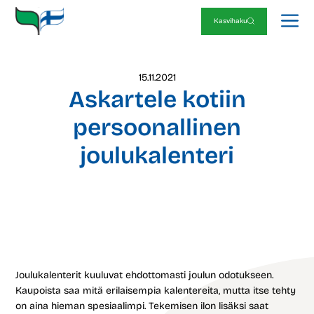
Siirry
V
sisältöön
Kasvihaku
15.11.2021
Askartele kotiin
persoonallinen
joulukalenteri
Joulukalenterit kuuluvat ehdottomasti joulun odotukseen.
Kaupoista saa mitä erilaisempia kalentereita, mutta itse tehty
on aina hieman spesiaalimpi. Tekemisen ilon lisäksi saat