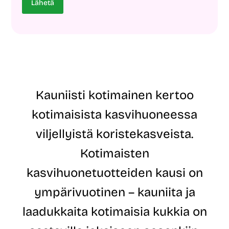
u
i
ö
Lähetä
n
*
p
i
o
m
s
i
t
S
i
ä
o
h
s
k
o
ö
i
Kauniisti kotimainen kertoo
p
t
o
e
kotimaisista kasvihuoneessa
s
*
t
viljellyistä koristekasveista.
i
o
Kotimaisten
s
o
kasvihuonetuotteiden kausi on
i
t
ympärivuotinen – kauniita ja
e
laadukkaita kotimaisia kukkia on