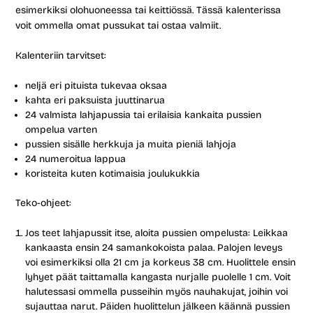
esimerkiksi olohuoneessa tai keittiössä. Tässä kalenterissa
voit ommella omat pussukat tai ostaa valmiit.
Kalenteriin tarvitset:
neljä eri pituista tukevaa oksaa
kahta eri paksuista juuttinarua
24 valmista lahjapussia tai erilaisia kankaita pussien
ompelua varten
pussien sisälle herkkuja ja muita pieniä lahjoja
24 numeroitua lappua
koristeita kuten kotimaisia joulukukkia
Teko-ohjeet:
Jos teet lahjapussit itse, aloita pussien ompelusta: Leikkaa
kankaasta ensin 24 samankokoista palaa. Palojen leveys
voi esimerkiksi olla 21 cm ja korkeus 38 cm. Huolittele ensin
lyhyet päät taittamalla kangasta nurjalle puolelle 1 cm. Voit
halutessasi ommella pusseihin myös nauhakujat, joihin voi
sujauttaa narut. Päiden huolittelun jälkeen käännä pussien