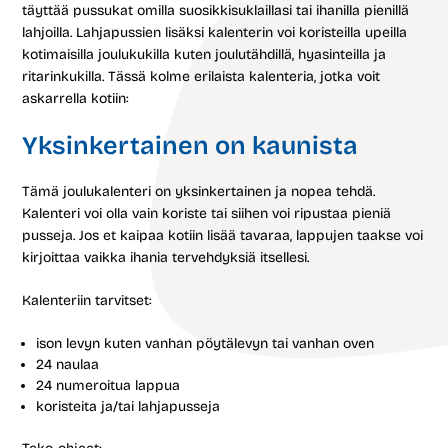
täyttää pussukat omilla suosikkisuklaillasi tai ihanilla pienillä
lahjoilla. Lahjapussien lisäksi kalenterin voi koristeilla upeilla
kotimaisilla joulukukilla kuten joulutähdillä, hyasinteilla ja
ritarinkukilla. Tässä kolme erilaista kalenteria, jotka voit
askarrella kotiin:
Yksinkertainen on kaunista
Tämä joulukalenteri on yksinkertainen ja nopea tehdä.
Kalenteri voi olla vain koriste tai siihen voi ripustaa pieniä
pusseja. Jos et kaipaa kotiin lisää tavaraa, lappujen taakse voi
kirjoittaa vaikka ihania tervehdyksiä itsellesi.
Kalenteriin tarvitset:
ison levyn kuten vanhan pöytälevyn tai vanhan oven
24 naulaa
24 numeroitua lappua
koristeita ja/tai lahjapusseja