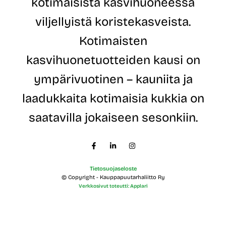
kotimaisista kasvihuoneessa
s
*
t
viljellyistä koristekasveista.
i
o
Kotimaisten
s
o
kasvihuonetuotteiden kausi on
i
t
ympärivuotinen – kauniita ja
e
laadukkaita kotimaisia kukkia on
saatavilla jokaiseen sesonkiin.
Tietosuojaseloste
© Copyright - Kauppapuutarhaliitto Ry
Verkkosivut toteutti: Applari