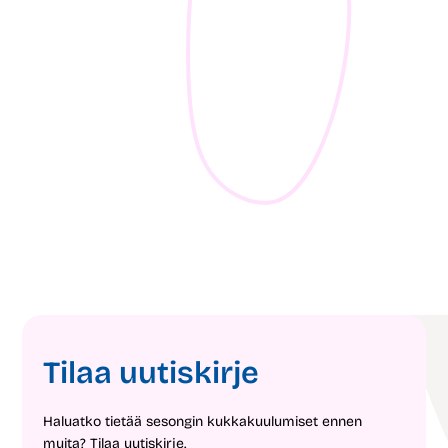
05.08.2026
16.
3 ideaa loppukesän puutarhaan
10 
1
min
2
mi
Tilaa uutiskirje
Haluatko tietää sesongin kukkakuulumiset ennen
muita? Tilaa uutiskirje.