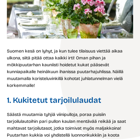
Suomen kesä on lyhyt, ja kun tulee tilaisuus viettää aikaa
ulkona, siitä pitää ottaa kaikki irti! Oman pihan ja
mökkipuutarhan kauniisti hoidetut kukat pääsevät
kunniapaikalle heinäkuun ihanissa puutarhajuhlissa. Näillä
muutamalla koristeluvinkillä kohotat juhlatunnelman vielä
korkemmalle!
1. Kukitetut tarjoilulaudat
Säästä muutamia tyhjiä viinipulloja, poraa puisiin
tarjoilulautoihin pari pullon kaulan mentävää reikää ja saat
mahtavat tarjoilutasot, jotka toimivat myös maljakkoina!
Puutarhan kukkia voi yhdistellä luonnonkukkiin ja koota