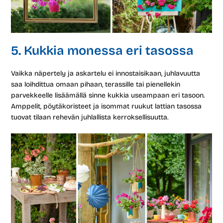
5. Kukkia monessa eri tasossa
Vaikka näpertely ja askartelu ei innostaisikaan, juhlavuutta
saa loihdittua omaan pihaan, terassille tai pienellekin
parvekkeelle lisäämällä sinne kukkia useampaan eri tasoon.
Amppelit, pöytäkoristeet ja isommat ruukut lattian tasossa
tuovat tilaan rehevän juhlallista kerroksellisuutta.