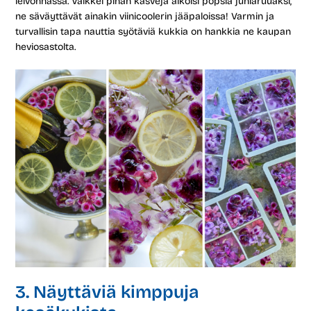
leivonnassa. Vaikkei pihan kasveja aikoisi popsia juhlaruuaksi,
ne säväyttävät ainakin viinicoolerin jääpaloissa! Varmin ja
turvallisin tapa nauttia syötäviä kukkia on hankkia ne kaupan
heviosastolta.
3. Näyttäviä kimppuja