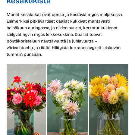
kesäkukista
Monet kesäkukat ovat upeita ja kestäviä myös maljakossa.
Esimerkiksi pitkävartiset daaliat kukkivat mahtavasti
heinäkuun auringossa, ja niiden suuret, kerrotut kukinnot
säilyvät hyvin myös leikkokukkina. Daaliat tuovat
pöytäkoristeluun näyttävyyttä ja juhlavuutta –
värivaihtoehtoja riittää hillityistä kermansävyistä leiskuvan
tummiin punaisiin.