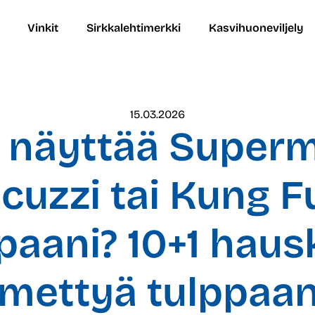
Vinkit
Sirkkalehtimerkki
Kasvihuoneviljely
15.03.2026
ä näyttää Superm
acuzzi tai Kung Fu
paani? 10+1 haus
imettyä tulppaan