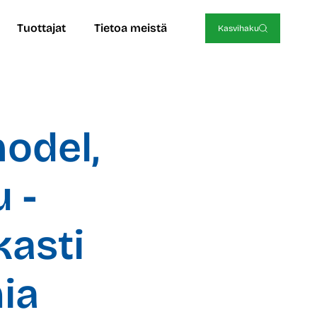
Tuottajat
Tietoa meistä
Kasvihaku
odel,
 -
kasti
ia