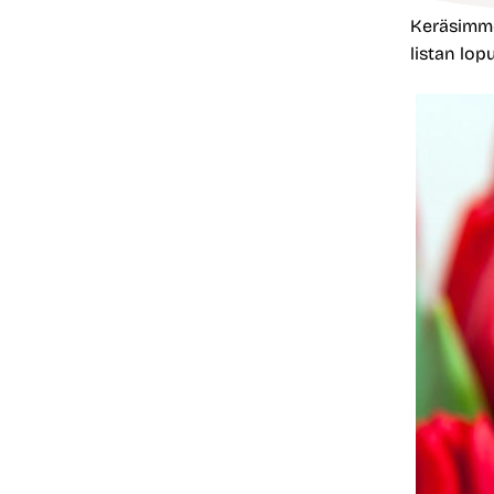
Keräsimme
listan lo