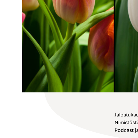
Jalostukse
Nimistöstä
Podcast ja