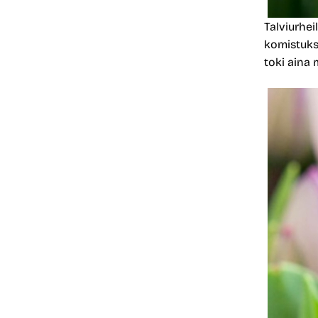
Talviurhe
komistukse
toki aina 