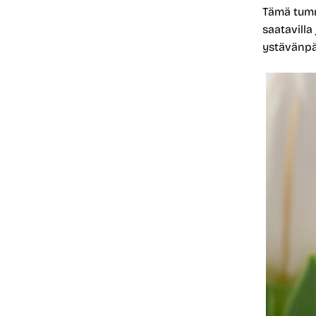
Tämä tumm
saatavilla
ystävänpä