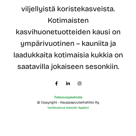
p
viljellyistä koristekasveista.
o
s
Kotimaisten
t
i
kasvihuonetuotteiden kausi on
o
s
ympärivuotinen – kauniita ja
o
i
laadukkaita kotimaisia kukkia on
t
e
saatavilla jokaiseen sesonkiin.
Tietosuojaseloste
© Copyright - Kauppapuutarhaliitto Ry
Verkkosivut toteutti: Applari