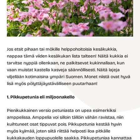
Jos etsit pihaan tai mökille helppohoitoisia kesäkukkia,
nappaa tämä viiden kesäkukan lista talteen! Näitä kukkia ei
tarvitse nyppiä ollenkaan, ne palkitsevat kukinnallaan, kun
vaan muistat kastella kasveja säännöllisesti. Näitä lajeja
viljellään kotimaisina ympäri Suomen. Monet niistä ovat hyvä
lisä myös pölyttäjäystävälliseen puutarhaan!
1. Pikkupetunia eli miljoonakello
Pienikukkainen versio petuniasta on upea esimerkiksi
amppelissa. Amppelia voi silloin tällöin vähän ravistaa, niin
kuihtuneet osat tippuvat pois. Pikkupetunia kestää hyvin
myös kylmää, joten siitä riittää helposti iloa pitkälle
kukkakauden loppupuolelle saakka. Pikkupetuniaa kannattaa