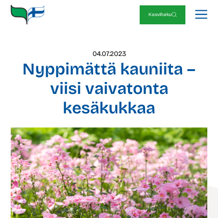
Siirry
V
sisältöön
Kasvihaku
04.07.2023
Nyppimättä kauniita –
viisi vaivatonta
kesäkukkaa