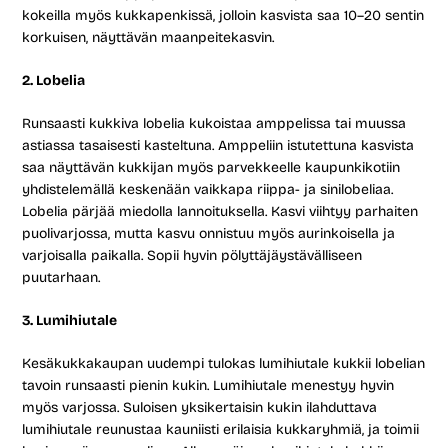
kokeilla myös kukkapenkissä, jolloin kasvista saa 10–20 sentin
korkuisen, näyttävän maanpeitekasvin.
2. Lobelia
Runsaasti kukkiva lobelia kukoistaa amppelissa tai muussa
astiassa tasaisesti kasteltuna. Amppeliin istutettuna kasvista
saa näyttävän kukkijan myös parvekkeelle kaupunkikotiin
yhdistelemällä keskenään vaikkapa riippa- ja sinilobeliaa.
Lobelia pärjää miedolla lannoituksella. Kasvi viihtyy parhaiten
puolivarjossa, mutta kasvu onnistuu myös aurinkoisella ja
varjoisalla paikalla. Sopii hyvin pölyttäjäystävälliseen
puutarhaan.
3. Lumihiutale
Kesäkukkakaupan uudempi tulokas lumihiutale kukkii lobelian
tavoin runsaasti pienin kukin. Lumihiutale menestyy hyvin
myös varjossa. Suloisen yksikertaisin kukin ilahduttava
lumihiutale reunustaa kauniisti erilaisia kukkaryhmiä, ja toimii