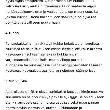
hyvin myös amppelissa. Alkuperäinen lumihiutale kukkii
valkoisin kukin, mutta nyttemmin siitä on saatavilla myös
herkän vaaleanviolettia ja vaaleanpunaista muunnosta. Se
jaksaa kukkia ulkona hallan tuloon saakka ja on hyvä lisä
pölyttäjäystävälliseen puutarhaan.
4. Diana
Runsaskukkainen ja näyttävä kukka kukoistaa amppelissa,
ruukussa tai sekaistutuksen osana. Kasvi ei ole kovin kranttu
kasvupaikan suhteen: se jaksaa kukkia hyvin
varjoisammallakin paikalla, mutta viihtyy parhaiten
auringossa tai puolivarjossa. Diana viihtyy parhaiten tasaisen
kosteassa kasvualustassa, jota lannoitetaan säännöllises
5. Siniviuhka
Australiasta peräisin oleva, aurinkoisia kasvupaikkoja suosiva
siniviuhka on helppo kukkija pitkälle syksyyn. Se on edukseen
etenkin amppeleissa ja muissa astioissa sekä maanpinnan
peittokasvina. Kasvua voi auttaa uusiutumaan ja