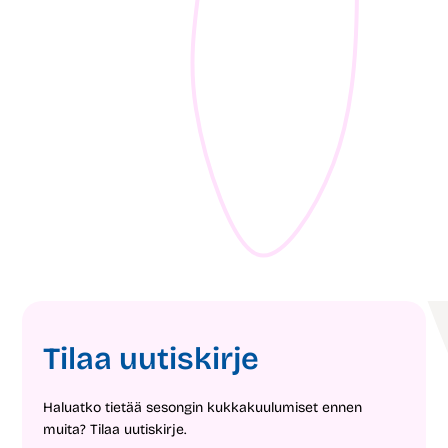
05.08.2026
16.
3 ideaa loppukesän puutarhaan
10 
1
min
2
mi
Tilaa uutiskirje
Haluatko tietää sesongin kukkakuulumiset ennen
muita? Tilaa uutiskirje.