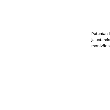
Petunian l
jalostamis
monivärisii