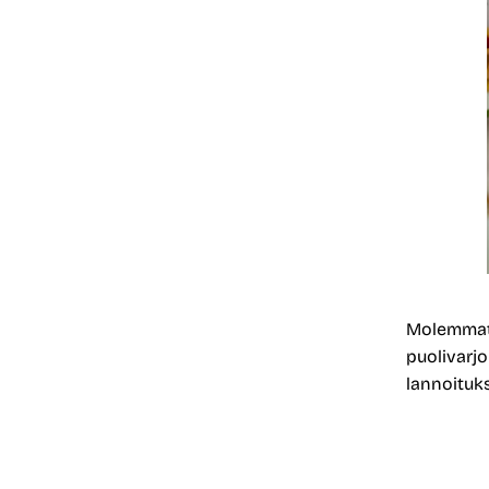
Molemmat k
puolivarjo
lannoituks