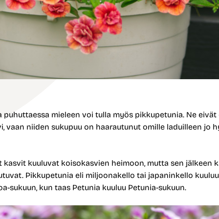
 puhuttaessa mieleen voi tulla myös pikkupetunia. Ne eivät o
, vaan niiden sukupuu on haarautunut omille laduilleen jo h
kasvit kuuluvat koisokasvien heimoon, mutta sen jälkeen 
utuvat. Pikkupetunia eli miljoonakello tai japaninkello kuuluu
oa-sukuun, kun taas Petunia kuuluu Petunia-sukuun.