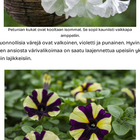
Petunian kukat ovat kooltaan isommat. Se sopii kauniisti vaikkapa
amppeliin.
uonnollisia värejä ovat valkoinen, violetti ja punainen. Hyvi
en ansiosta värivalikoimaa on saatu laajennettua upeisiin yk
n lajikkeisiin.