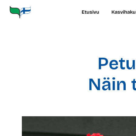
Siirry
sisältöön
Etusivu
Kasvihaku
Petu
Näin 