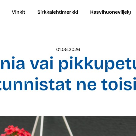
Vinkit
Sirkkalehtimerkki
Kasvihuoneviljely
01.06.2026
nia vai pikkupet
tunnistat ne tois