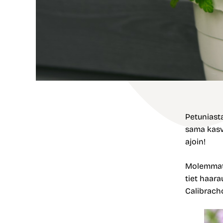
Petuniasta
sama kasvi
ajoin!
Molemmat 
tiet haara
Calibrach