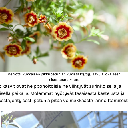
Kerrottukukkaisen pikkupetunian kukista löytyy sävyjä jokaiseen
sisustusmakuun.
asvit ovat helppohoitoisia, ne viihtyvät aurinkoisella ja
isella paikalla. Molemmat hyötyvät tasaisesta kastelusta ja
esta, erityisesti petunia pitää voimakkaasta lannoittamisest