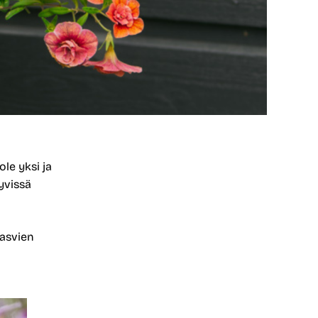
le yksi ja
yvissä
kasvien