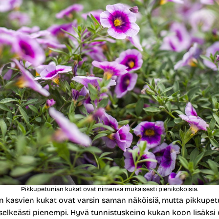
Pikkupetunian kukat ovat nimensä mukaisesti pienikokoisia.
 kasvien kukat ovat varsin saman näköisiä, mutta pikkupetu
selkeästi pienempi. Hyvä tunnistuskeino kukan koon lisäksi 