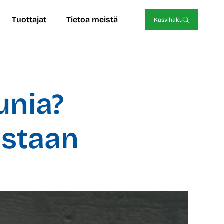
Tuottajat
Tietoa meistä
Kasvihaku
unia?
istaan