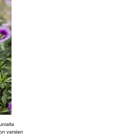
nialla
on varsien