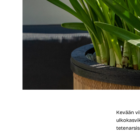
Kevään vi
ulkokasvi
tetenarsi