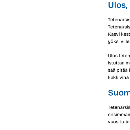
Ulos,
Tetenarsis
Tetenarsi
Kasvi kest
yöksi viil
Ulos teten
istuttaa m
sää pitää 
kukkivina
Suom
Tetenarsis
ensimmäis
vuosittain