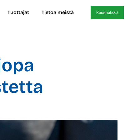
Tuottajat
Tietoa meistä
Kasvihaku
jopa
tetta