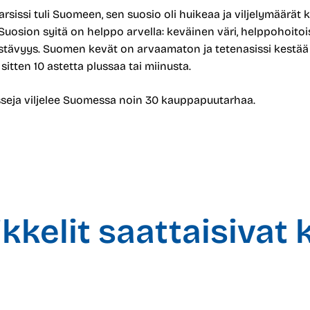
rsissi tuli Suomeen, sen suosio oli huikeaa ja viljelymäärät 
Suosion syitä on helppo arvella: keväinen väri, helppohoitoi
tävyys. Suomen kevät on arvaamaton ja tetenasissi kestää h
 sitten 10 astetta plussaa tai miinusta.
sseja viljelee Suomessa noin 30 kauppapuutarhaa.
kelit saattaisivat 