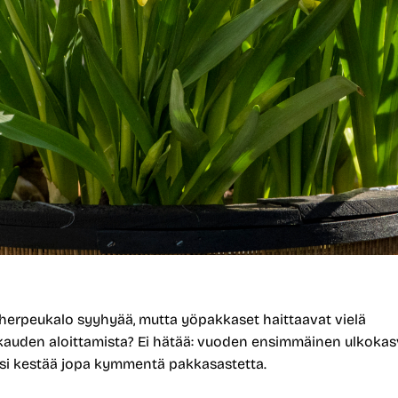
herpeukalo syyhyää, mutta yöpakkaset haittaavat vielä
kauden aloittamista? Ei hätää: vuoden ensimmäinen ulkokas
ssi kestää jopa kymmentä pakkasastetta.