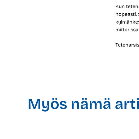
Kun tetena
nopeasti. 
kylmänkes
mittarissa
Tetenarsi
Myös nämä artik