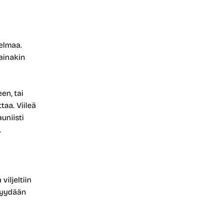
elmaa.
ainakin
en, tai
taa. Viileä
uniisti
.
viljeltiin
myydään