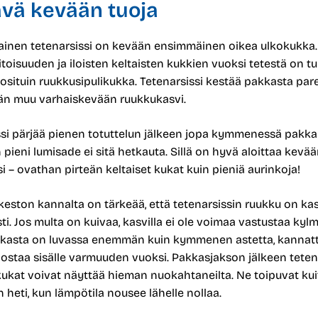
vä kevään tuoja
ainen tetenarsissi on kevään ensimmäinen oikea ulkokukka.
oisuuden ja iloisten keltaisten kukkien vuoksi tetestä on tul
osituin ruukkusipulikukka. Tetenarsissi kestää pakkasta pa
än muu varhaiskevään ruukkukasvi.
ssi pärjää pienen totuttelun jälkeen jopa kymmenessä pakka
ieni lumisade ei sitä hetkauta. Sillä on hyvä aloittaa kevä
 – ovathan pirteän keltaiset kukat kuin pieniä aurinkoja!
eston kannalta on tärkeää, että tetenarsissin ruukku on kas
sti. Jos multa on kuivaa, kasvilla ei ole voimaa vastustaa kylm
kkasta on luvassa enemmän kuin kymmenen astetta, kannat
nostaa sisälle varmuuden vuoksi. Pakkasjakson jälkeen teten
 kukat voivat näyttää hieman nuokahtaneilta. Ne toipuvat ku
n heti, kun lämpötila nousee lähelle nollaa.