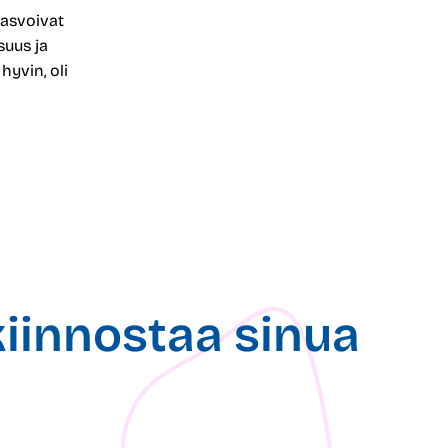
kasvoivat
suus ja
yvin, oli
kiinnostaa sinua