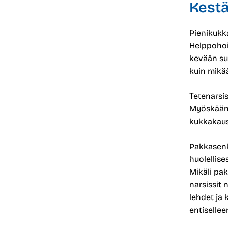
Kestä
Pienikukk
Helppohoit
kevään su
kuin mikä
Tetenarsi
Myöskään p
kukkakausi
Pakkasenk
huolellise
Mikäli pa
narsissit 
lehdet ja
entisellee