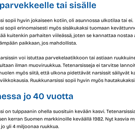
 parvekkeelle tai sisälle
si sopii hyvin jokaiseen kotiin, oli asunnossa ulkotilaa tai ei.
ssi sopii erinomaisesti myös sisäkukaksi tuomaan kevättunn
ää kuitenkin parhaiten viileässä, joten se kannattaa nostaa 
eämpään paikkaan, jos mahdollista.
arsissin voi istuttaa parvekelaatikkoon tai astiaan ruukkuine
ultaan ilman muoviruukkua. Tetenarsisseja ei tarvitse lannoit
huolen myös siitä, että ulkona pidettävät narsissit säilyvät ka
 viikkokausia. Ruukkunarsissi sopii hyvin myös hautakukaksi
essa jo 40 vuotta
si on tulppaanin ohella suosituin kevään kasvi. Tetenarsissia 
en kerran Suomen markkinoille keväällä 1982. Nyt kasvia 
 jo yli 4 miljoonaa ruukkua.