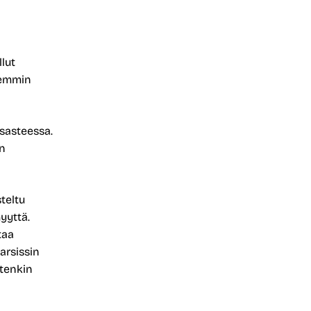
lut
remmin
sasteessa.
än
teltu
yyttä.
taa
arsissin
itenkin