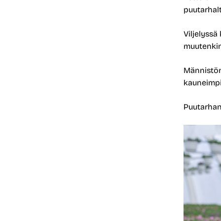
puutarhalt
Viljelyssä
muutenkin
Männistön
kauneimpi
Puutarhan