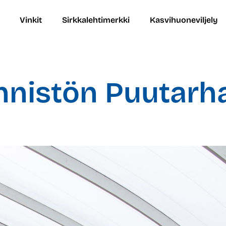
Vinkit
Sirkkalehtimerkki
Kasvihuoneviljely
nistön Puutarh