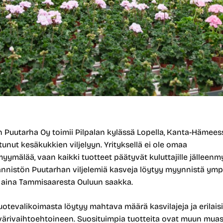
 Puutarha Oy toimii Pilpalan kylässä Lopella, Kanta-Hämeess
tunut kesäkukkien viljelyyn. Yrityksellä ei ole omaa
ymälää, vaan kaikki tuotteet päätyvät kuluttajille jälleenm
ännistön Puutarhan viljelemiä kasveja löytyy myynnistä ymp
aina Tammisaaresta Ouluun saakka.
uotevalikoimasta löytyy mahtava määrä kasvilajeja ja erilais
a värivaihtoehtoineen. Suosituimpia tuotteita ovat muun mua