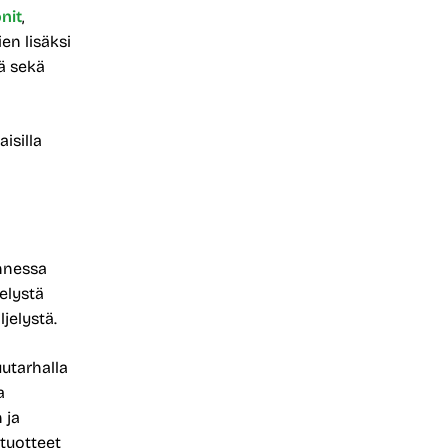
nit
,
en lisäksi
tä sekä
isilla
annessa
ljelystä
jelystä.
utarhalla
a
 ja
 tuotteet