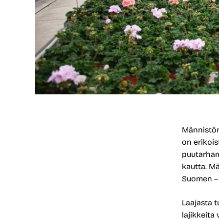
Männistön
on erikois
puutarhamy
kautta. M
Suomen – 
Laajasta t
lajikkeit