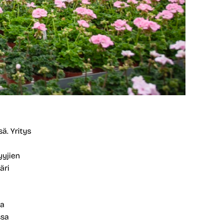
ä. Yritys
yyjien
äri
ia
ssa