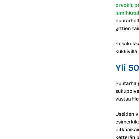
orvokit
,
p
lumihiuta
puutarhall
yrttien tai
Kesäkukka
kukkivilla
Yli 5
Puutarha 
sukupolves
vastaa
He
Useiden v
esimerkiks
pitkäaikai
ketterän l