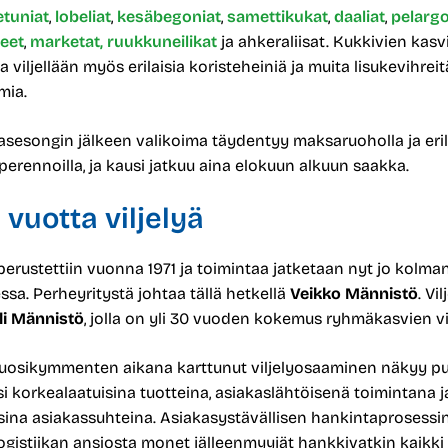
etuniat
,
lobeliat
,
kesäbegoniat
,
samettikukat
,
daaliat
,
pelargo
leet
,
marketat,
ruukkuneilikat
ja ahkeraliisat. Kukkivien kasvi
a viljellään myös erilaisia koristeheiniä ja muita lisukevihrei
mia.
sesongin jälkeen valikoima täydentyy maksaruoholla ja erila
 perennoilla, ja kausi jatkuu aina elokuun alkuun saakka.
0 vuotta viljelyä
perustettiin vuonna 1971 ja toimintaa jatketaan nyt jo kolm
sa. Perheyritystä johtaa tällä hetkellä
Veikko Männistö
. Vi
li Männistö
, jolla on yli 30 vuoden kokemus ryhmäkasvien vil
uosikymmenten aikana karttunut viljelyosaaminen näkyy pu
i korkealaatuisina tuotteina, asiakaslähtöisenä toimintana j
sina asiakassuhteina. Asiakasystävällisen hankintaprosessin
ogistiikan ansiosta monet jälleenmyyjät hankkivatkin kaikki