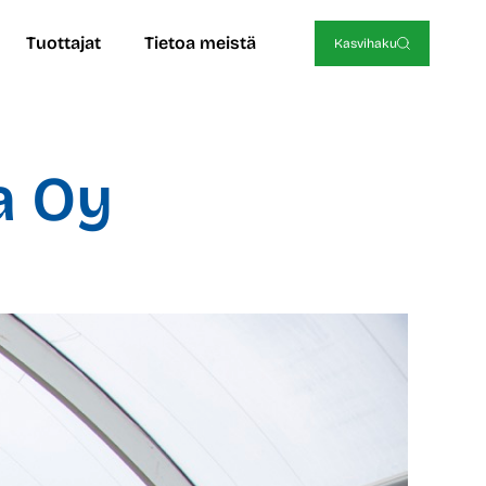
Tuottajat
Tietoa meistä
Kasvihaku
a Oy