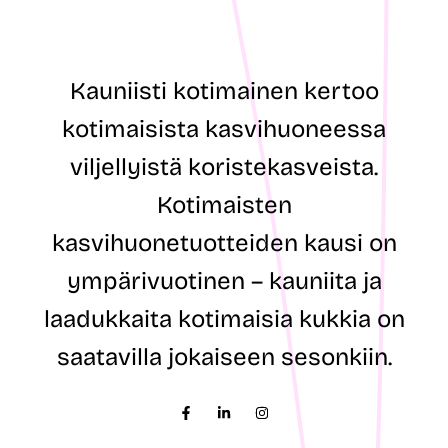
t
i
i
o
o
s
s
o
o
i
Kauniisti kotimainen kertoo
i
t
t
e
kotimaisista kasvihuoneessa
e
*
S
viljellyistä koristekasveista.
u
k
Kotimaisten
u
n
kasvihuonetuotteiden kausi on
i
m
ympärivuotinen – kauniita ja
i
laadukkaita kotimaisia kukkia on
saatavilla jokaiseen sesonkiin.