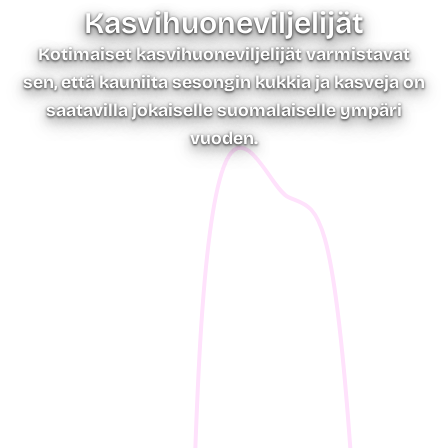
Kasvihuone­viljelijät
Kotimaiset kasvihuoneviljelijät varmistavat
sen, että kauniita sesongin kukkia ja kasveja on
saatavilla jokaiselle suomalaiselle ympäri
vuoden.