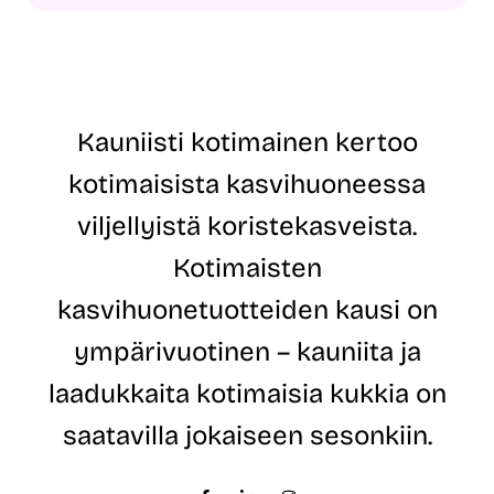
m
s
i
t
S
i
ä
o
h
s
k
o
ö
i
Kauniisti kotimainen kertoo
p
t
o
e
kotimaisista kasvihuoneessa
s
*
t
viljellyistä koristekasveista.
i
o
Kotimaisten
s
o
kasvihuonetuotteiden kausi on
i
t
ympärivuotinen – kauniita ja
e
laadukkaita kotimaisia kukkia on
saatavilla jokaiseen sesonkiin.