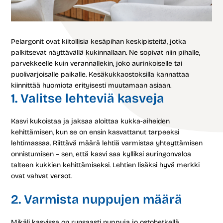
Pelargonit ovat kiitollisia kesäpihan keskipisteitä, jotka
palkitsevat näyttävällä kukinnallaan. Ne sopivat niin pihalle,
parvekkeelle kuin verannallekin, joko aurinkoiselle tai
puolivarjoisalle paikalle. Kesäkukkaostoksilla kannattaa
kiinnittää huomiota erityisesti muutamaan asiaan.
1. Valitse lehteviä kasveja
Kasvi kukoistaa ja jaksaa aloittaa kukka-aiheiden
kehittämisen, kun se on ensin kasvattanut tarpeeksi
lehtimassaa. Riittävä määrä lehtiä varmistaa yhteyttämisen
onnistumisen – sen, että kasvi saa kylliksi auringonvaloa
talteen kukkien kehittämiseksi. Lehtien lisäksi hyvä merkki
ovat vahvat versot.
2. Varmista nuppujen määrä
Mikäli kasvissa on runsaasti nuppuja jo ostohetkellä,