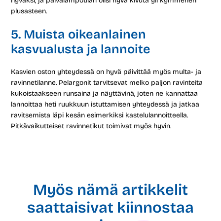
hyväksi, ja päivälämpötilan olisi hyvä kivuta yli kymmenen
plusasteen.
5. Muista oikeanlainen
kasvualusta ja lannoite
Kasvien oston yhteydessä on hyvä päivittää myös multa- ja
ravinnetilanne. Pelargonit tarvitsevat melko paljon ravinteita
kukoistaakseen runsaina ja näyttävinä, joten ne kannattaa
lannoittaa heti ruukkuun istuttamisen yhteydessä ja jatkaa
ravitsemista läpi kesän esimerkiksi kastelulannoitteella.
Pitkävaikutteiset ravinnetikut toimivat myös hyvin.
Myös nämä artikkelit
saattaisivat kiinnostaa