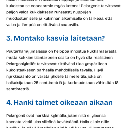
kukoistaa se nopeammin myös kotona! Pelargonit tarvitsevat
paljon valoa kukkiakseen runsaasti, nuppujen
muodostumiselle ja kukinnan alkamiselle on tärkeää, että
valoa ja lämpöä on riittävästi saatavilla.
3. Montako kasvia laitetaan?
Puutarhamyymälässä on helppoa innostua kukkamäärästä,
mutta kukkien tilantarpeen osalta on hyvä olla realistinen.
Pelargoniyksilöt tarvitsevat riittävästi tilaa ympärilleen
kukoistaakseen parhaalla mahdollisella tavalla. Hyvä
nyrkkisääntö on varata yhdelle taimelle tila, joka on
halkaisijaltaan 25 senttimetriä ja korkeudeltaan vähintään 18
senttimetriä.
4. Hanki taimet oikeaan aikaan
Pelargonit ovat herkkiä kylmälle, joten niitä ei yleensä
kannata viedä ulos viileänä kevätsäänä. Halla ei ole niille