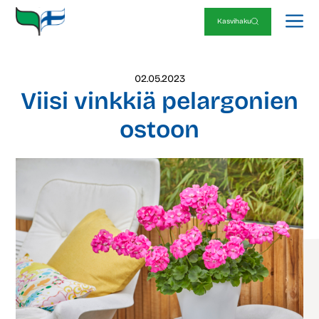
Siirry
V
sisältöön
Kasvihaku
02.05.2023
Viisi vinkkiä pelargonien
ostoon