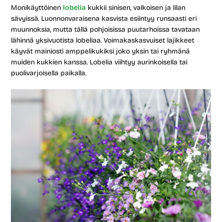
Monikäyttöinen
lobelia
kukkii sinisen, valkoisen ja lilan
sävyissä. Luonnonvaraisena kasvista esiintyy runsaasti eri
muunnoksia, mutta tällä pohjoisissa puutarhoissa tavataan
lähinnä yksivuotista lobeliaa. Voimakaskasvuiset lajikkeet
käyvät mainiosti amppelikukiksi joko yksin tai ryhmänä
muiden kukkien kanssa. Lobelia viihtyy aurinkoisella tai
puolivarjoisella paikalla.