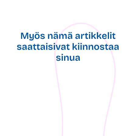
Myös nämä artikkelit
saattaisivat kiinnostaa
sinua
05.08.2026
16.