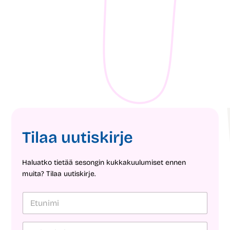
3 ideaa loppukesän puutarhaan
10 
1
min
2
mi
Tilaa uutiskirje
Haluatko tietää sesongin kukkakuulumiset ennen
muita? Tilaa uutiskirje.
E
t
u
n
S
S