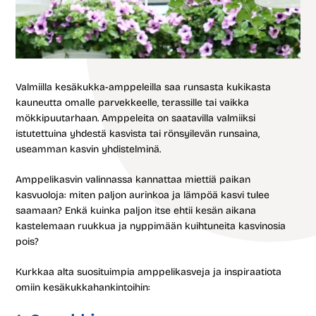
Valmiilla kesäkukka-amppeleilla saa runsasta kukikasta
kauneutta omalle parvekkeelle, terassille tai vaikka
mökkipuutarhaan. Amppeleita on saatavilla valmiiksi
istutettuina yhdestä kasvista tai rönsyilevän runsaina,
useamman kasvin yhdistelminä.
Amppelikasvin valinnassa kannattaa miettiä paikan
kasvuoloja: miten paljon aurinkoa ja lämpöä kasvi tulee
saamaan? Enkä kuinka paljon itse ehtii kesän aikana
kastelemaan ruukkua ja nyppimään kuihtuneita kasvinosia
pois?
Kurkkaa alta suosituimpia amppelikasveja ja inspiraatiota
omiin kesäkukkahankintoihin: