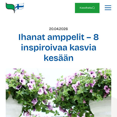
Siirry
V
sisältöön
Kasvihaku
20.04.2026
Ihanat amppelit – 8
inspiroivaa kasvia
kesään