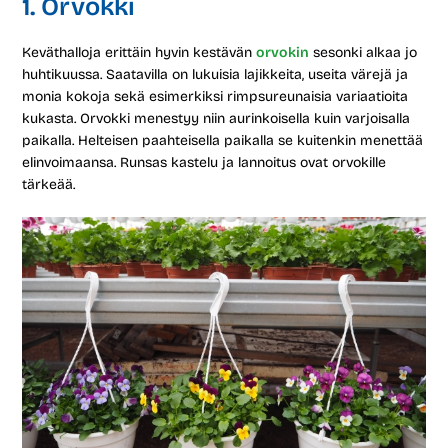
1. Orvokki
Keväthalloja erittäin hyvin kestävän
orvokin
sesonki alkaa jo
huhtikuussa. Saatavilla on lukuisia lajikkeita, useita värejä ja
monia kokoja sekä esimerkiksi rimpsureunaisia variaatioita
kukasta. Orvokki menestyy niin aurinkoisella kuin varjoisalla
paikalla. Helteisen paahteisella paikalla se kuitenkin menettää
elinvoimaansa. Runsas kastelu ja lannoitus ovat orvokille
tärkeää.