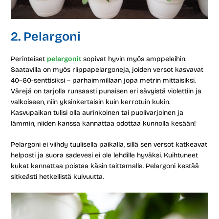
2. Pelargoni
Perinteiset
pelargonit
sopivat hyvin myös amppeleihin.
Saatavilla on myös riippapelargoneja, joiden versot kasvavat
40–60-senttisiksi – parhaimmillaan jopa metrin mittaisiksi.
Värejä on tarjolla runsaasti punaisen eri sävyistä violettiin ja
valkoiseen, niin yksinkertaisin kuin kerrotuin kukin.
Kasvupaikan tulisi olla aurinkoinen tai puolivarjoinen ja
lämmin, niiden kanssa kannattaa odottaa kunnolla kesään!
Pelargoni ei viihdy tuulisella paikalla, sillä sen versot katkeavat
helposti ja suora sadevesi ei ole lehdille hyväksi. Kuihtuneet
kukat kannattaa poistaa käsin taittamalla. Pelargoni kestää
sitkeästi hetkellistä kuivuutta.