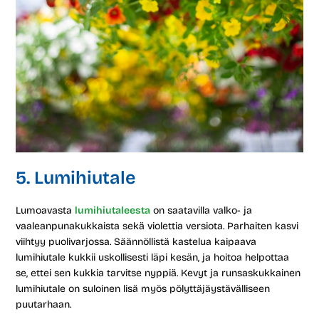
5. Lumihiutale
Lumoavasta
lumihiutaleesta
on saatavilla valko- ja
vaaleanpunakukkaista sekä violettia versiota. Parhaiten kasvi
viihtyy puolivarjossa. Säännöllistä kastelua kaipaava
lumihiutale kukkii uskollisesti läpi kesän, ja hoitoa helpottaa
se, ettei sen kukkia tarvitse nyppiä. Kevyt ja runsaskukkainen
lumihiutale on suloinen lisä myös pölyttäjäystävälliseen
puutarhaan.