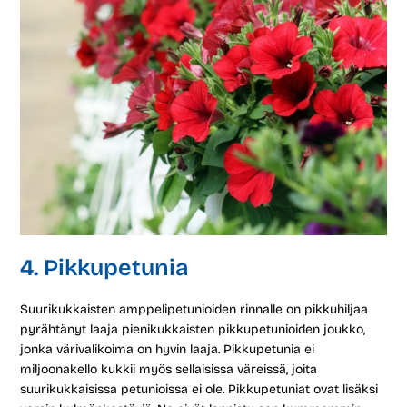
4. Pikkupetunia
Suurikukkaisten amppelipetunioiden rinnalle on pikkuhiljaa
pyrähtänyt laaja pienikukkaisten pikkupetunioiden joukko,
jonka värivalikoima on hyvin laaja. Pikkupetunia ei
miljoonakello kukkii myös sellaisissa väreissä, joita
suurikukkaisissa petunioissa ei ole. Pikkupetuniat ovat lisäksi