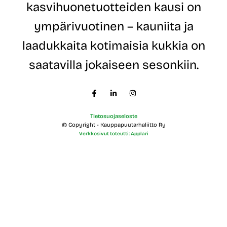
E
kasvihuonetuotteiden kausi on
t
u
ympärivuotinen – kauniita ja
n
i
laadukkaita kotimaisia kukkia on
m
i
saatavilla jokaiseen sesonkiin.
Tietosuojaseloste
© Copyright - Kauppapuutarhaliitto Ry
Verkkosivut toteutti: Applari