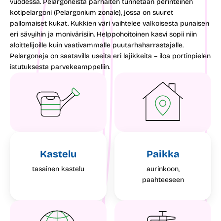
vuodessa. Pelargoneista parhaiten tunnetaan perinteinen
kotipelargoni (Pelargonium zonale), jossa on suuret
pallomaiset kukat. Kukkien väri vaihtelee valkoisesta punaisen
eri sävyihin ja monivärisiin. Helppohoitoinen kasvi sopii niin
aloittelijoille kuin vaativammalle puutarhaharrastajalle.
Pelargoneja on saatavilla useita eri lajikkeita – iloa portinpielen
istutuksesta parvekeamppeliin.
Kastelu
Paikka
tasainen kastelu
aurinkoon,
paahteeseen