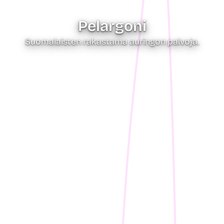
Pelargoni
Suomalaisten rakastama auringon palvoja.