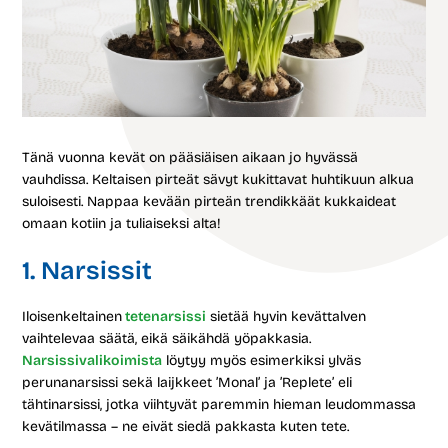
Tänä vuonna kevät on pääsiäisen aikaan jo hyvässä
vauhdissa. Keltaisen pirteät sävyt kukittavat huhtikuun alkua
suloisesti. Nappaa kevään pirteän trendikkäät kukkaideat
omaan kotiin ja tuliaiseksi alta!
1. Narsissit
Iloisenkeltainen
tetenarsissi
sietää hyvin kevättalven
vaihtelevaa säätä, eikä säikähdä yöpakkasia.
Narsissivalikoimista
löytyy myös esimerkiksi ylväs
perunanarsissi sekä laijkkeet ’Monal’ ja ’Replete’ eli
tähtinarsissi, jotka viihtyvät paremmin hieman leudommassa
kevätilmassa – ne eivät siedä pakkasta kuten tete.