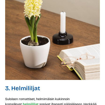
3. Helmililjat
Suloisen romattiset, helmimäisin kukinnoin
komeilevat
helmililjat
sopivat ihanasti pääsiäiseen. Herkkää