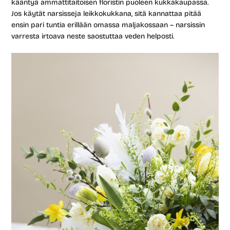
kääntyä ammattitaitoisen floristin puoleen kukkakaupassa.
Jos käytät narsisseja leikkokukkana, sitä kannattaa pitää
ensin pari tuntia erillään omassa maljakossaan – narsissin
varresta irtoava neste saostuttaa veden helposti.