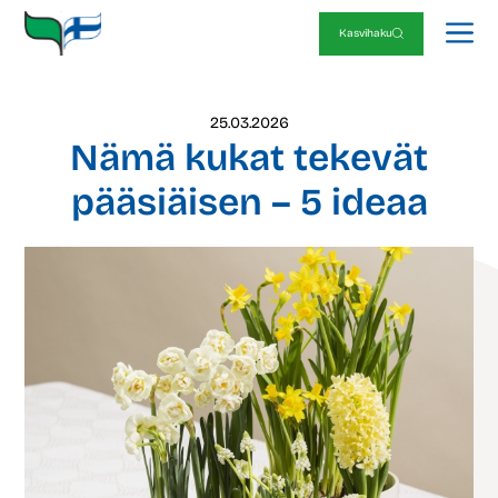
Siirry
V
sisältöön
Kasvihaku
25.03.2026
Nämä kukat tekevät
pääsiäisen – 5 ideaa