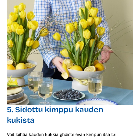
5. Sidottu kimppu kauden
kukista
Voit loihtia kauden kukkia yhdistelevän kimpun itse tai