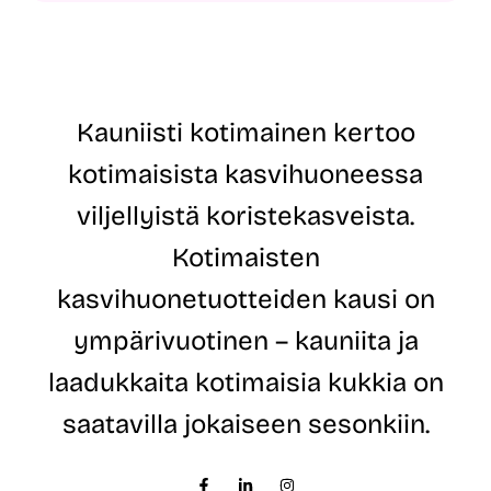
k
t
ö
i
p
o
o
s
s
o
t
i
Kauniisti kotimainen kertoo
i
t
o
e
kotimaisista kasvihuoneessa
s
*
o
viljellyistä koristekasveista.
i
t
Kotimaisten
e
E
kasvihuonetuotteiden kausi on
t
u
ympärivuotinen – kauniita ja
n
i
laadukkaita kotimaisia kukkia on
m
i
saatavilla jokaiseen sesonkiin.