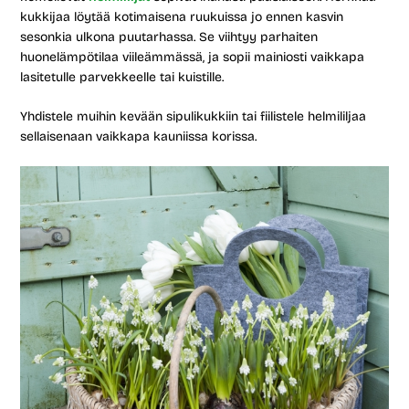
kukkijaa löytää kotimaisena ruukuissa jo ennen kasvin
sesonkia ulkona puutarhassa. Se viihtyy parhaiten
huonelämpötilaa viileämmässä, ja sopii mainiosti vaikkapa
lasitetulle parvekkeelle tai kuistille.
Yhdistele muihin kevään sipulikukkiin tai fiilistele helmililjaa
sellaisenaan vaikkapa kauniissa korissa.