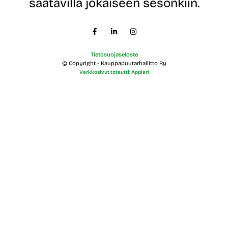
saatavilla jokaiseen sesonkiin.
i
m
i
Tietosuojaseloste
© Copyright - Kauppapuutarhaliitto Ry
Verkkosivut toteutti: Applari