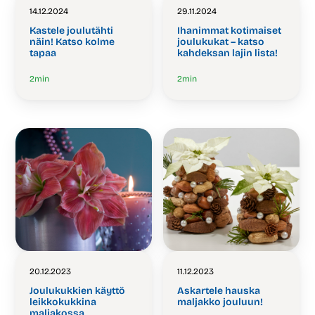
14.12.2024
29.11.2024
Kastele joulutähti
Ihanimmat kotimaiset
näin! Katso kolme
joulukukat – katso
tapaa
kahdeksan lajin lista!
2
min
2
min
20.12.2023
11.12.2023
Joulukukkien käyttö
Askartele hauska
leikkokukkina
maljakko jouluun!
maljakossa