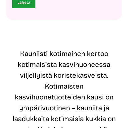
i
ö
ö
Lähetä
*
p
p
o
o
s
s
t
t
i
i
o
o
s
s
o
o
i
i
Kauniisti kotimainen kertoo
t
t
e
e
kotimaisista kasvihuoneessa
*
S
u
viljellyistä koristekasveista.
k
u
Kotimaisten
n
i
kasvihuonetuotteiden kausi on
m
i
ympärivuotinen – kauniita ja
E
t
laadukkaita kotimaisia kukkia on
u
n