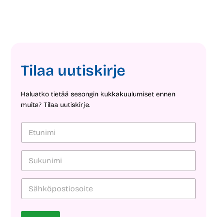
Tilaa uutiskirje
Haluatko tietää sesongin kukkakuulumiset ennen
muita? Tilaa uutiskirje.
E
t
u
n
S
i
u
m
k
i
u
S
S
*
n
ä
ä
i
h
h
m
k
k