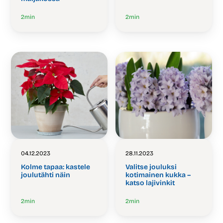
2
min
2
min
04.12.2023
28.11.2023
Kolme tapaa: kastele
Valitse jouluksi
joulutähti näin
kotimainen kukka –
katso lajivinkit
2
min
2
min