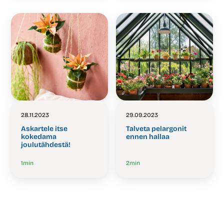
28.11.2023
29.09.2023
Askartele itse
Talveta pelargonit
kokedama
ennen hallaa
joulutähdestä!
1
min
2
min