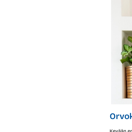
Orvo
Kevään e