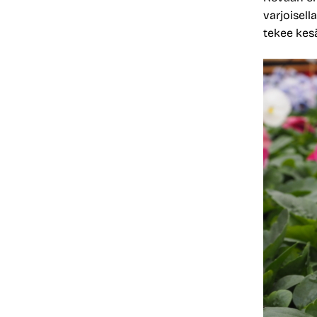
varjoisell
tekee kesä