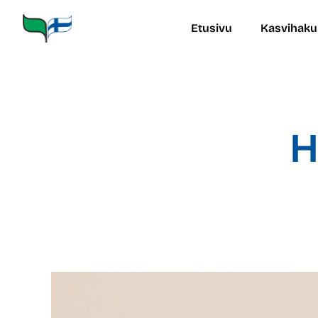
Siirry
sisältöön
Etusivu
Kasvihaku
H