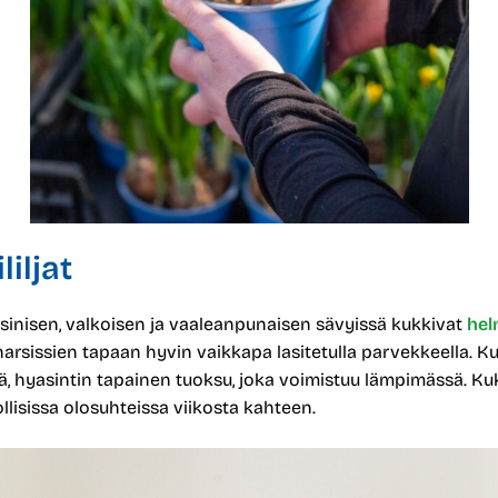
liljat
 sinisen, valkoisen ja vaaleanpunaisen sävyissä kukkivat
helm
narsissien tapaan hyvin vaikkapa lasitetulla parvekkeella. K
ä, hyasintin tapainen tuoksu, joka voimistuu lämpimässä. Ku
llisissa olosuhteissa viikosta kahteen.