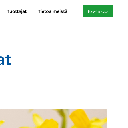
Tuottajat
Tietoa meistä
Kasvihaku
at