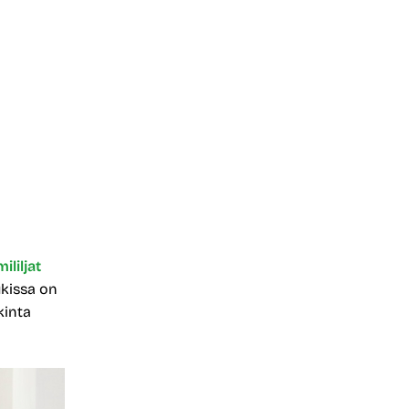
ililjat
ukissa on
kinta