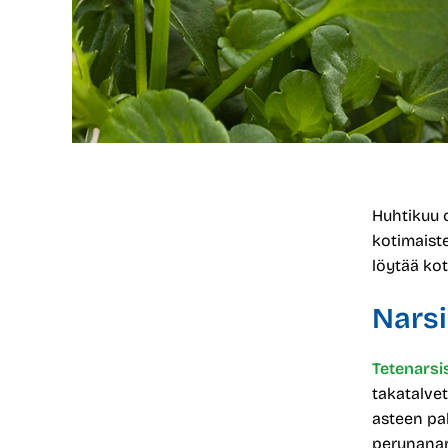
Huhtikuu o
kotimaist
löytää ko
Narsi
Tetenarsi
takatalvet
asteen pa
perunanars