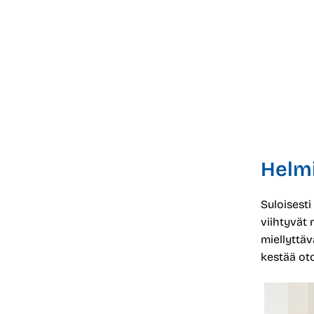
Helmi
Suloisesti
viihtyvät 
miellyttäv
kestää oto