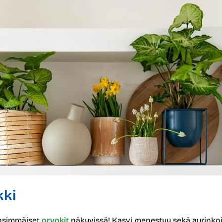
kki
nsimmäiset
orvokit
näkyvissä! Kasvi menestyy sekä aurinkois