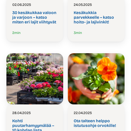
02.06.2025
24.05.2025
30 kesäkukkaa valoon
Kesäkukkia
ja varjoon – katso
parvekkeelle – katso
miten eri lajit viihtyvät
hoito- ja lajivinkit!
2
min
3
min
28.04.2025
22.04.2025
Kohti
Ota talteen helppo
puutarhamyymälää –
istutusohje orvokille!
10 kohdan lista