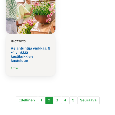
18.07.2023
Asiantuntija vinkkaa: 5
+ 1 vinkkiä
kesäkukkien
kasteluun
2
min
Edellinen
1
2
3
4
5
Seuraava