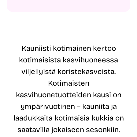
o
m
s
i
t
E
i
t
o
u
s
n
o
i
i
m
Kauniisti kotimainen kertoo
t
i
e
S
kotimaisista kasvihuoneessa
*
ä
h
viljellyistä koristekasveista.
k
ö
Kotimaisten
p
o
kasvihuonetuotteiden kausi on
s
t
ympärivuotinen – kauniita ja
i
o
laadukkaita kotimaisia kukkia on
s
o
saatavilla jokaiseen sesonkiin.
i