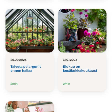
29.09.2023
31.07.2023
Talveta pelargonit
Elokuu on
ennen hallaa
kesäkukkakuukausi
2
min
2
min