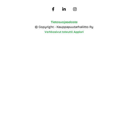
t
e
Tietosuojaseloste
© Copyright - Kauppapuutarhaliitto Ry
Verkkosivut toteutti: Applari