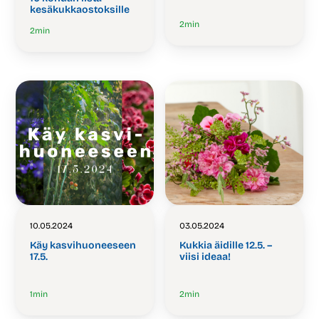
kesäkukkaostoksille
2
min
2
min
10.05.2024
03.05.2024
Käy kasvihuoneeseen
Kukkia äidille 12.5. –
17.5.
viisi ideaa!
1
min
2
min