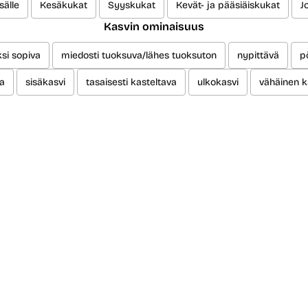
sälle
Kesäkukat
Syyskukat
Kevät- ja pääsiäiskukat
J
Kasvin ominaisuus
ksi sopiva
miedosti tuoksuva/lähes tuoksuton
nypittävä
p
va
sisäkasvi
tasaisesti kasteltava
ulkokasvi
vähäinen k