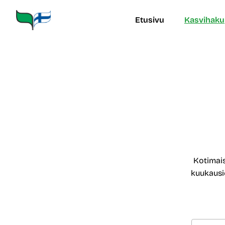
Siirry
sisältöön
Etusivu
Kasvihaku
Kotimais
kuukausie