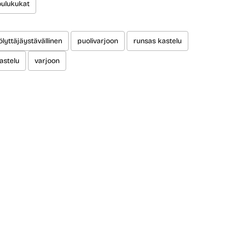
oulukukat
ölyttäjäystävällinen
puolivarjoon
runsas kastelu
astelu
varjoon