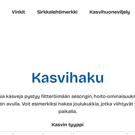
Vinkit
Sirkkalehtimerkki
Kasvihuoneviljely
Kasvihaku
ia kasveja pystyy filtteröimään sesongin, hoito-ominaisuuk
n avulla. Voit esimerkiksi hakea joulukukkia, jotka viihtyvät 
paikalla.
Kasvin tyyppi