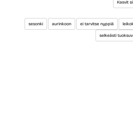
Kasvit si
sesonki
aurinkoon
ei tarvitse nyppiä
leiko
selkeästi tuoksu