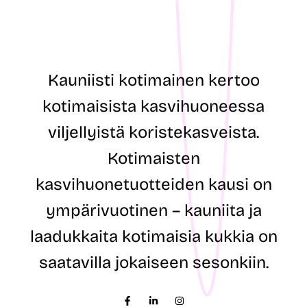
t
t
e
i
E
o
t
s
u
o
n
i
Kauniisti kotimainen kertoo
i
t
m
e
kotimaisista kasvihuoneessa
i
*
S
viljellyistä koristekasveista.
u
k
Kotimaisten
u
n
kasvihuonetuotteiden kausi on
i
m
ympärivuotinen – kauniita ja
i
laadukkaita kotimaisia kukkia on
saatavilla jokaiseen sesonkiin.