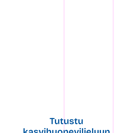
Tutustu
kasvihuoneviljelyyn