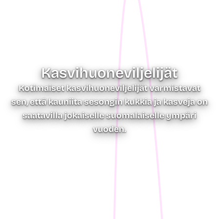
Kasvihuone­viljelijät
Kotimaiset kasvihuoneviljelijät varmistavat
sen, että kauniita sesongin kukkia ja kasveja on
saatavilla jokaiselle suomalaiselle ympäri
vuoden.